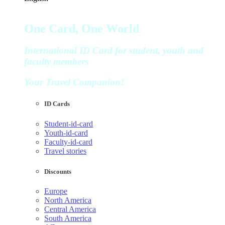
One Card, One World
International ID Card for student, youth and
faculty members
Your Travel Companion!
ID Cards
Student-id-card
Youth-id-card
Faculty-id-card
Travel stories
Discounts
Europe
North America
Central America
South America